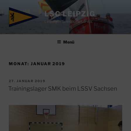
Zum
Inhalt
LSC LEIPZIG
springen
Leipziger Seesportclub e.V.
Menü
MONAT:
JANUAR 2019
VERÖFFENTLICHT
27. JANUAR 2019
AM
Trainingslager SMK beim LSSV Sachsen