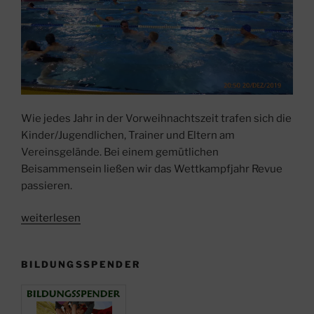
Wie jedes Jahr in der Vorweihnachtszeit trafen sich die
Kinder/Jugendlichen, Trainer und Eltern am
Vereinsgelände. Bei einem gemütlichen
Beisammensein ließen wir das Wettkampfjahr Revue
passieren.
„Unsere
weiterlesen
Jugend
feiert
BILDUNGSSPENDER
Weihnachten
am
Verein