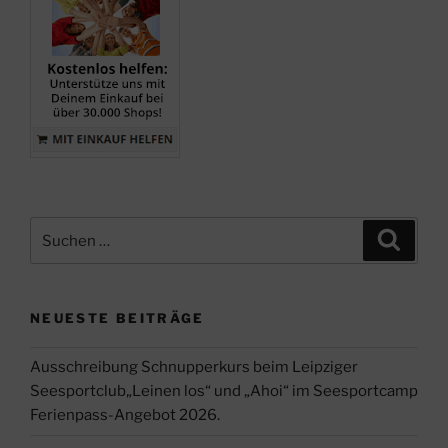
und
in
der
Schwimmhalle“
Suche
Suche
nach:
NEUESTE BEITRÄGE
Ausschreibung Schnupperkurs beim Leipziger
Seesportclub„Leinen los“ und „Ahoi“ im Seesportcamp
Ferienpass-Angebot 2026.