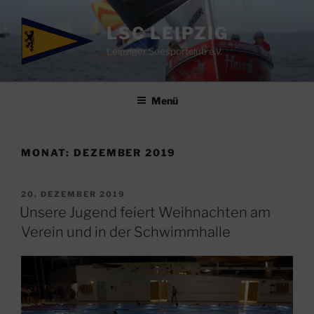
Zum
Inhalt
LSC LEIPZIG
springen
Leipziger Seesportclub e.V.
Menü
MONAT:
DEZEMBER 2019
VERÖFFENTLICHT
20. DEZEMBER 2019
AM
Unsere Jugend feiert Weihnachten am
Verein und in der Schwimmhalle