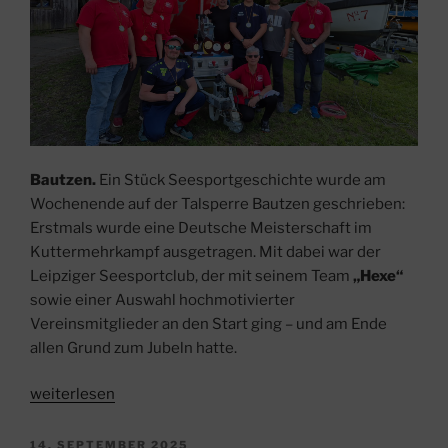
Bautzen.
Ein Stück Seesportgeschichte wurde am
Wochenende auf der Talsperre Bautzen geschrieben:
Erstmals wurde eine Deutsche Meisterschaft im
Kuttermehrkampf ausgetragen. Mit dabei war der
Leipziger Seesportclub, der mit seinem Team
„Hexe“
sowie einer Auswahl hochmotivierter
Vereinsmitglieder an den Start ging – und am Ende
allen Grund zum Jubeln hatte.
„Historischer
weiterlesen
Erfolg
auf
VERÖFFENTLICHT
14. SEPTEMBER 2025