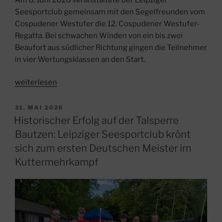
Seesportclub gemeinsam mit den Segelfreunden vom
Cospudener Westufer die 12. Cospudener Westufer-
Regatta. Bei schwachen Winden von ein bis zwei
Beaufort aus südlicher Richtung gingen die Teilnehmer
in vier Wertungsklassen an den Start.
„12.
weiterlesen
Cospudener
Westufer-
VERÖFFENTLICHT
31. MAI 2026
AM
Regatta:
Historischer Erfolg auf der Talsperre
Segelsport
Bautzen: Leipziger Seesportclub krönt
trotz
sich zum ersten Deutschen Meister im
leichter
Kuttermehrkampf
Winde“