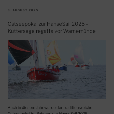
Cospudener
Westufer-
VERÖFFENTLICHT
9. AUGUST 2025
AM
Regatta
begeistert
Ostseepokal zur HanseSail 2025 –
mit
Kuttersegelregatta vor Warnemünde
Wind,
Wellen
und
spannenden
Wettkämpfen“
Auch in diesem Jahr wurde der traditionsreiche
Ostseepokal im Rahmen der HanseSail 2025