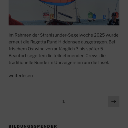
Im Rahmen der Strahlsunder-Segelwoche 2025 wurde
erneut die Regatta Rund Hiddensee ausgetragen. Bei
frischem Ostwind von anfänglich 3 bis später 5
Beaufort segelten die teilnehmenden Crews die
traditionelle Runde im Uhrzeigersinn um die Insel.
„Rund
weiterlesen
Hiddensee
2025:
Starke
Seitennummerierung
Näch
Seite
1
Leistung
Seit
der
des
Beiträge
Leipziger
Seesportclubs
BILDUNGSSPENDER