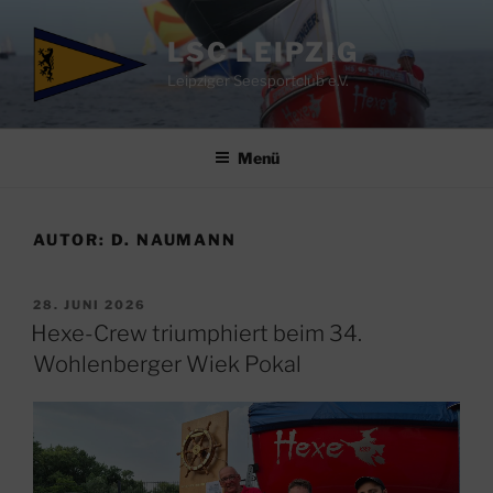
Zum
Inhalt
LSC LEIPZIG
springen
Leipziger Seesportclub e.V.
Menü
AUTOR:
D. NAUMANN
VERÖFFENTLICHT
28. JUNI 2026
AM
Hexe-Crew triumphiert beim 34.
Wohlenberger Wiek Pokal