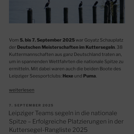
Vom
5. bis 7. September 2025
war Goyatz Schauplatz
der
Deutschen Meisterschaften im Kuttersegeln
. 38
Kuttermannschaften aus ganz Deutschland traten an,
um in spannenden Wettfahrten die nationale Spitze zu
ermitteln. Mit dabei waren auch die beiden Boote des
Leipziger Seesportclubs:
Hexe
und
Puma
.
„Deutsche
weiterlesen
Meisterschaften
im
VERÖFFENTLICHT
7. SEPTEMBER 2025
AM
Kuttersegeln
Leipziger Teams segeln in die nationale
2025
Spitze – Erfolgreiche Platzierungen in der
in
Kuttersegel-Rangliste 2025
Goyatz