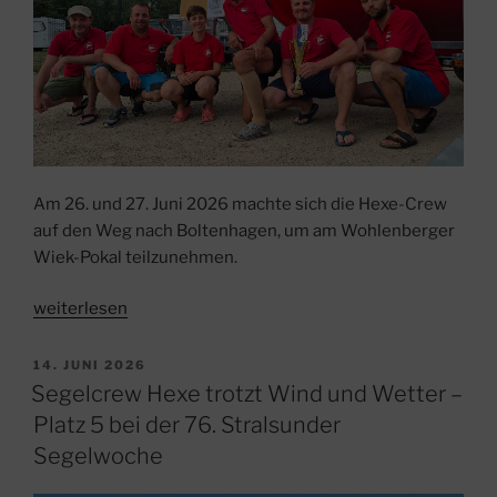
Am 26. und 27. Juni 2026 machte sich die Hexe-Crew
auf den Weg nach Boltenhagen, um am Wohlenberger
Wiek-Pokal teilzunehmen.
„Hexe-
weiterlesen
Crew
triumphiert
VERÖFFENTLICHT
14. JUNI 2026
AM
beim
Segelcrew Hexe trotzt Wind und Wetter –
34.
Platz 5 bei der 76. Stralsunder
Wohlenberger
Segelwoche
Wiek
Pokal“