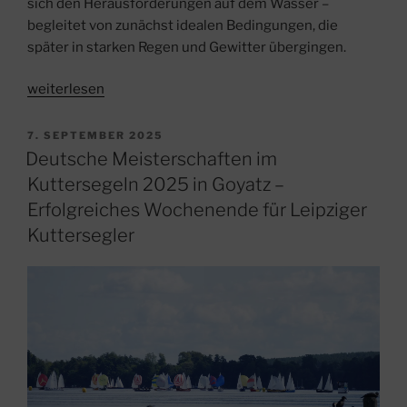
sich den Herausforderungen auf dem Wasser –
begleitet von zunächst idealen Bedingungen, die
später in starken Regen und Gewitter übergingen.
„Bronze
weiterlesen
und
Silber
VERÖFFENTLICHT
7. SEPTEMBER 2025
AM
für
Deutsche Meisterschaften im
den
Kuttersegeln 2025 in Goyatz –
Leipziger
Erfolgreiches Wochenende für Leipziger
Seesportclub
Kuttersegler
bei
den
Deutschen
Meisterschaften
im
Kutterrudern“