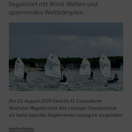
nationale
begeistert mit Wind, Wellen und
Spitze
spannenden Wettkämpfen
–
Erfolgreiche
Platzierungen
in
der
Kuttersegel-
Rangliste
2025“
Am 23. August 2025 fand die 11. Cospudener
Westufer-Regatta statt. Der Leipziger Seesportclub
e.V. hatte dazu den Seglerverein Leipzig e.V. eingeladen.
„11.
weiterlesen