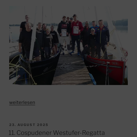
–
Erfolgreiches
Wochenende
für
Leipziger
Kuttersegler“
„Leipziger
weiterlesen
Teams
segeln
in
VERÖFFENTLICHT
23. AUGUST 2025
AM
die
11. Cospudener Westufer-Regatta