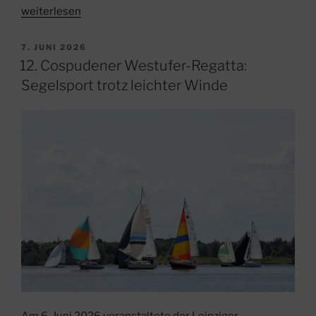
„Segelcrew
weiterlesen
Hexe
trotzt
VERÖFFENTLICHT
7. JUNI 2026
AM
Wind
12. Cospudener Westufer-Regatta:
und
Segelsport trotz leichter Winde
Wetter
–
Platz
5
bei
der
76.
Stralsunder
Segelwoche“
Am 6. Juni 2026 veranstaltete der Leipziger