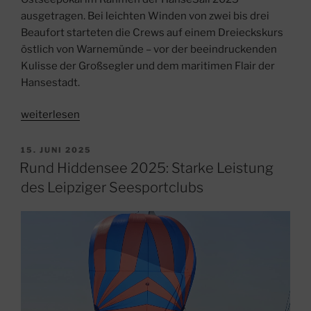
ausgetragen. Bei leichten Winden von zwei bis drei
Beaufort starteten die Crews auf einem Dreieckskurs
östlich von Warnemünde – vor der beeindruckenden
Kulisse der Großsegler und dem maritimen Flair der
Hansestadt.
„
weiterlesen
Ostseepokal
zur
VERÖFFENTLICHT
15. JUNI 2025
AM
HanseSail
Rund Hiddensee 2025: Starke Leistung
2025
des Leipziger Seesportclubs
–
Kuttersegelregatta
vor
Warnemünde“