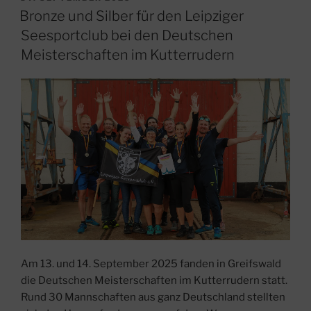
AM
der
Bronze und Silber für den Leipziger
Talsperre
Seesportclub bei den Deutschen
Bautzen:
Meisterschaften im Kutterrudern
Leipziger
Seesportclub
krönt
sich
zum
ersten
Deutschen
Meister
im
Kuttermehrkampf“
Am 13. und 14. September 2025 fanden in Greifswald
die Deutschen Meisterschaften im Kutterrudern statt.
Rund 30 Mannschaften aus ganz Deutschland stellten