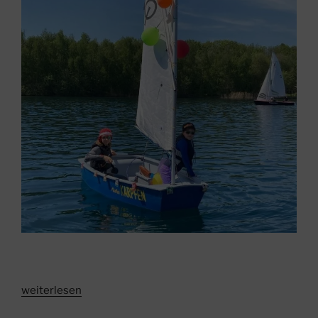
„Saisonstart
weiterlesen
mit