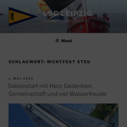
Zum
Inhalt
LSC LEIPZIG
springen
Leipziger Seesportclub e.V.
Menü
SCHLAGWORT:
RICHTFEST STEG
VERÖFFENTLICHT
1. MAI 2025
AM
Saisonstart mit Herz: Gedenken,
Gemeinschaft und viel Wasserfreude