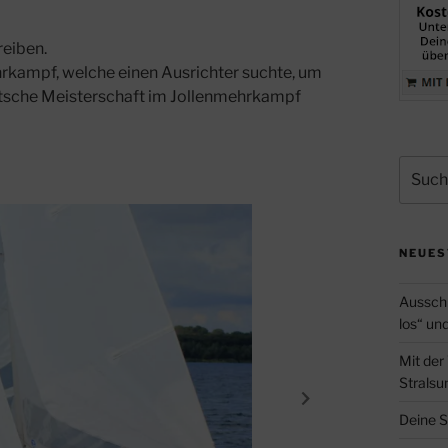
reiben.
rkampf, welche einen Ausrichter suchte, um
tsche Meisterschaft im Jollenmehrkampf
Suche
nach:
NEUES
Ausschr
los“ un
Mit der
Stralsu
Deine S