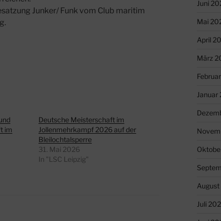
Juni 20
esatzung Junker/ Funk vom Club maritim
Mai 20
g.
April 2
März 2
Februa
Januar
Dezemb
und
Deutsche Meisterschaft im
t im
Jollenmehrkampf 2026 auf der
Novem
Bleilochtalsperre
31. Mai 2026
Oktobe
In "LSC Leipzig"
Septem
August
Juli 20