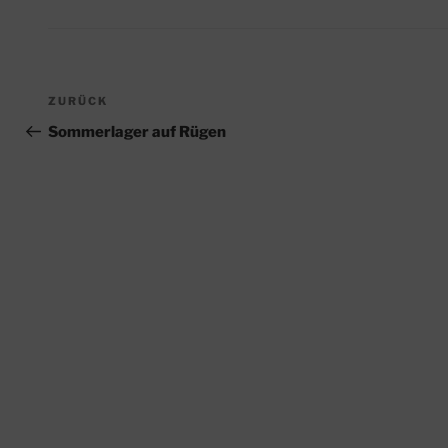
Beitragsnavigation
Vorheriger
ZURÜCK
Beitrag
Sommerlager auf Rügen