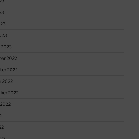
23
23
023
023
r 2023
er 2022
er 2022
r 2022
ber 2022
 2022
22
22
022