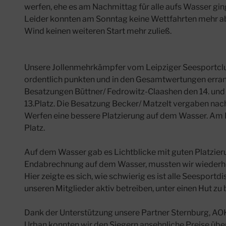
werfen, ehe es am Nachmittag für alle aufs Wasser gin
Leider konnten am Sonntag keine Wettfahrten mehr ab
Wind keinen weiteren Start mehr zuließ.
Unsere Jollenmehrkämpfer vom Leipziger Seesportclu
ordentlich punkten und in den Gesamtwertungen erran
Besatzungen Büttner/ Fedrowitz-Claashen den 14. un
13.Platz. Die Besatzung Becker/ Matzelt vergaben nach
Werfen eine bessere Platzierung auf dem Wasser. Am 
Platz.
Auf dem Wasser gab es Lichtblicke mit guten Platzieru
Endabrechnung auf dem Wasser, mussten wir wiederho
Hier zeigte es sich, wie schwierig es ist alle Seesportd
unseren Mitglieder aktiv betreiben, unter einen Hut 
Dank der Unterstützung unsere Partner Sternburg, AO
Urban konnten wir den Siegern ansehnliche Preise übe