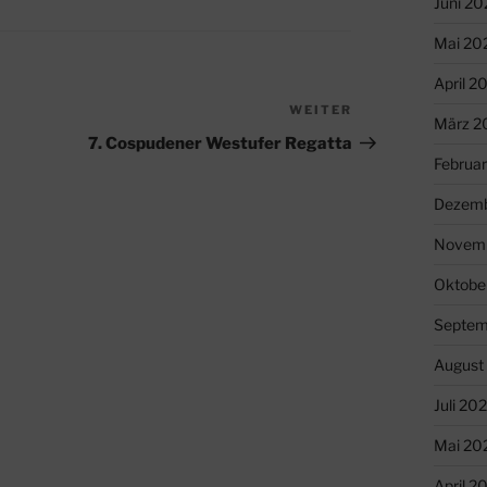
Juni 20
Mai 20
April 2
WEITER
Nächster
März 2
Beitrag
7. Cospudener Westufer Regatta
Februa
Dezemb
Novemb
Oktobe
Septem
August
Juli 20
Mai 20
April 2