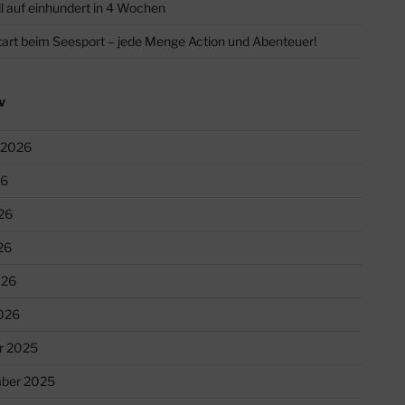
l auf einhundert in 4 Wochen
tart beim Seesport – jede Menge Action und Abenteuer!
V
 2026
26
26
26
026
026
r 2025
ber 2025