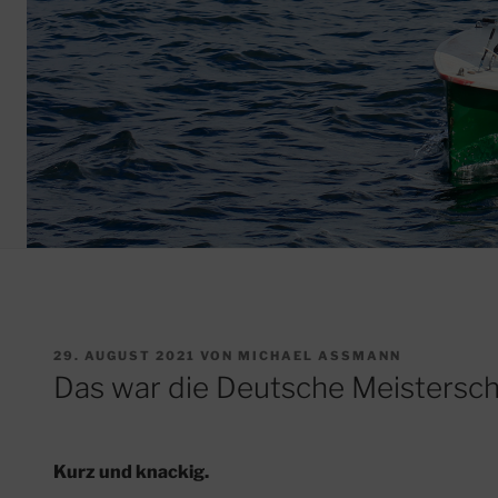
VERÖFFENTLICHT
29. AUGUST 2021
VON
MICHAEL ASSMANN
AM
Das war die Deutsche Meistersc
Kurz und knackig.