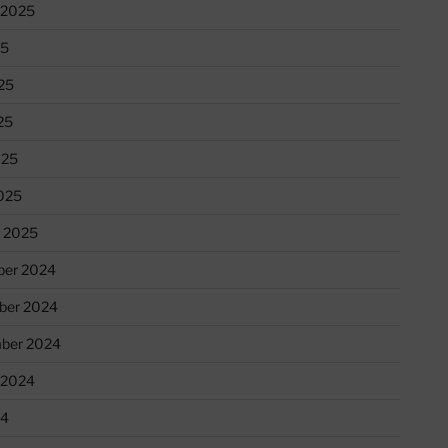
 2025
25
25
25
025
025
r 2025
er 2024
ber 2024
ber 2024
 2024
24