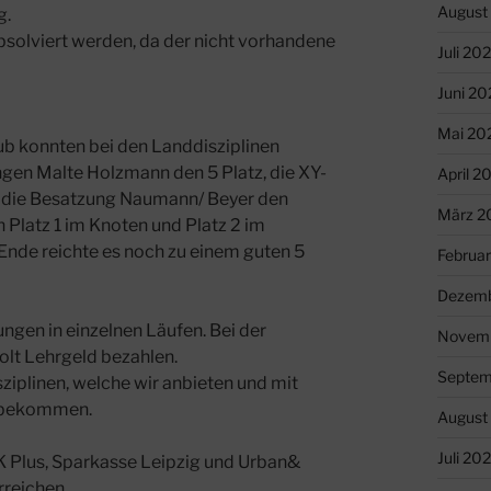
August
g.
solviert werden, da der nicht vorhandene
Juli 20
Juni 20
Mai 20
b konnten bei den Landdisziplinen
gen Malte Holzmann den 5 Platz, die XY-
April 2
d die Besatzung Naumann/ Beyer den
März 2
 Platz 1 im Knoten und Platz 2 im
Ende reichte es noch zu einem guten 5
Februa
Dezemb
ngen in einzelnen Läufen. Bei der
Novem
lt Lehrgeld bezahlen.
Septem
isziplinen, welche wir anbieten und mit
zu bekommen.
August
Juli 20
K Plus, Sparkasse Leipzig und Urban&
rreichen.