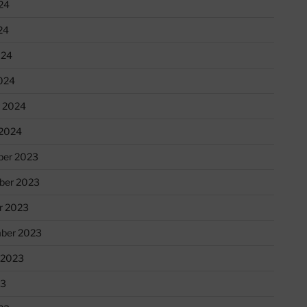
24
24
024
024
r 2024
 2024
er 2023
ber 2023
r 2023
ber 2023
 2023
23