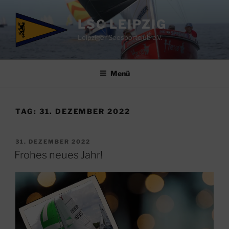
Zum
Inhalt
LSC LEIPZIG
springen
Leipziger Seesportclub e.V.
Menü
TAG:
31. DEZEMBER 2022
VERÖFFENTLICHT
31. DEZEMBER 2022
AM
Frohes neues Jahr!