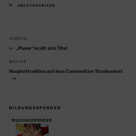
KATEGORIEN
UNCATEGORIZED
Beitragsnavigation
Vorheriger
ZURÜCK
Beitrag
„Puma“ krallt sich Titel
Nächster
WEITER
Beitrag
Hauptattraktion auf dem Connewitzer Straßenfest
BILDUNGSSPENDER