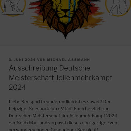
VERÖFFENTLICHT
3. JUNI 2024
VON
MICHAEL ASSMANN
AM
Ausschreibung Deutsche
Meisterschaft Jollenmehrkampf
2024
Liebe Seesportfreunde, endlich ist es soweit! Der
Leipziger Seesportclub e.V. lädt Euch herzlich zur
Deutschen Meisterschaft im Jollenmehrkampf 2024
ein. Seid dabei und verpasst dieses einzigartige Event
am wunderschönen Cospudener See nicht!