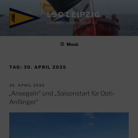
Zum
Inhalt
LSC LEIPZIG
springen
Leipziger Seesportclub e.V.
Menü
TAG:
30. APRIL 2025
VERÖFFENTLICHT
30. APRIL 2025
AM
„Ansegeln“ und „Saisonstart für Opti-
Anfänger“