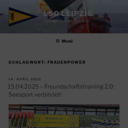
Zum
Inhalt
LSC LEIPZIG
springen
Leipziger Seesportclub e.V.
Menü
SCHLAGWORT:
FRAUENPOWER
VERÖFFENTLICHT
14. APRIL 2025
AM
13.04.2025 – Freundschaftstraining 2.0:
Seesport verbindet!