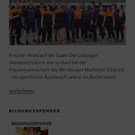
Frischer Wind auf der Saale: Der Leipziger
Seesportclub e.V. war zu Gast bei der
Frauenmannschaft des Bernburger Maritimer Club e.V.
– ein sportlicher Austausch, wie er im Buche steht!
„13.04.2025
weiterlesen
–
Freundschaftstraining
BILDUNGSSPENDER
2.0:
Seesport
verbindet!“