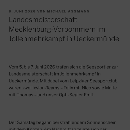
VERÖFFENTLICHT
8. JUNI 2026
VON
MICHAEL ASSMANN
AM
Landesmeisterschaft
Mecklenburg-Vorpommern im
Jollenmehrkampf in Ueckermünde
Vom 5. bis 7. Juni 2026 trafen sich die Seesportler zur
Landesmeisterschaft im Jollenmehrkampf in
Ueckermünde. Mit dabei vom Leipziger Seesportclub
waren zwei Ixylon-Teams – Felix mit Nico sowie Malte
mit Thomas – und unser Opti-Segler Emil.
Der Samstag begann bei strahlendem Sonnenschein
mit dem Knoten. Am Nachmittag zeigte sich das