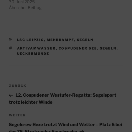
30. Juni 2025
Ähnlicher Beitrag
KATEGORIEN
LSC LEIPZIG
,
MEHRKAMPF
,
SEGELN
SCHLAGWÖRTER
AKTIVAMWASSER
,
COSPUDENER SEE
,
SEGELN
,
UECKERMÜNDE
Beitragsnavigation
Vorheriger
ZURÜCK
Beitrag
12. Cospudener Westufer-Regatta: Segelsport
trotz leichter Winde
Nächster
WEITER
Beitrag
Segelcrew Hexe trotzt Wind und Wetter – Platz 5 bei
der 76. Stralsunder Segelwoche