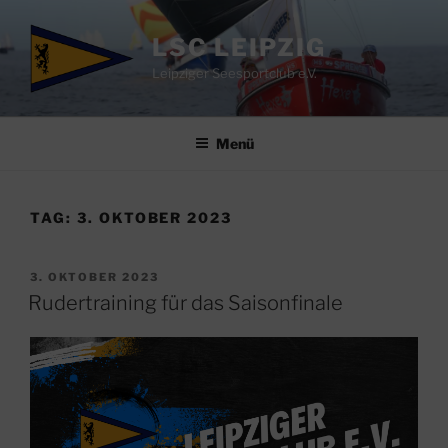
Zum
Inhalt
LSC LEIPZIG
springen
Leipziger Seesportclub e.V.
Menü
TAG:
3. OKTOBER 2023
VERÖFFENTLICHT
3. OKTOBER 2023
AM
Rudertraining für das Saisonfinale