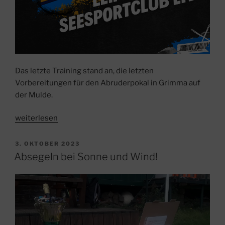
Das letzte Training stand an, die letzten
Vorbereitungen für den Abruderpokal in Grimma auf
der Mulde.
„Rudertraining
weiterlesen
für
das
VERÖFFENTLICHT
3. OKTOBER 2023
AM
Saisonfinale“
Absegeln bei Sonne und Wind!