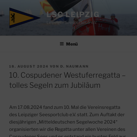
Zum
Inhalt
LSC LEIPZIG
springen
Leipziger Seesportclub e.V.
Menü
VERÖFFENTLICHT
18. AUGUST 2024
VON
D. NAUMANN
AM
10. Cospudener Westuferregatta –
tolles Segeln zum Jubiläum
Am 17.08.2024 fand zum 10. Mal die Vereinsregatta
des Leipziger Seesportclub e.V. statt. Zum Auftakt der
diesjährigen „Mitteldeutschen Segelwoche 2024“
organisierten wir die Regatta unter allen Vereinen des
Cospudener Sees und es entstand ein buntes Feld aus