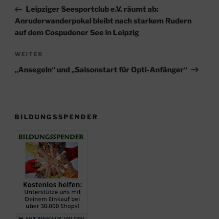
Beitrag
Leipziger Seesportclub e.V. räumt ab:
Anruderwanderpokal bleibt nach starkem Rudern
auf dem Cospudener See in Leipzig
Nächster
WEITER
Beitrag
„Ansegeln“ und „Saisonstart für Opti-Anfänger“
BILDUNGSSPENDER