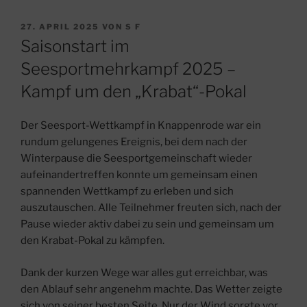
VERÖFFENTLICHT
27. APRIL 2025
VON
S F
AM
Saisonstart im
Seesportmehrkampf 2025 –
Kampf um den „Krabat“-Pokal
Der Seesport-Wettkampf in Knappenrode war ein
rundum gelungenes Ereignis, bei dem nach der
Winterpause die Seesportgemeinschaft wieder
aufeinandertreffen konnte um gemeinsam einen
spannenden Wettkampf zu erleben und sich
auszutauschen. Alle Teilnehmer freuten sich, nach der
Pause wieder aktiv dabei zu sein und gemeinsam um
den Krabat-Pokal zu kämpfen.
Dank der kurzen Wege war alles gut erreichbar, was
den Ablauf sehr angenehm machte. Das Wetter zeigte
sich von seiner besten Seite. Nur der Wind sorgte vor