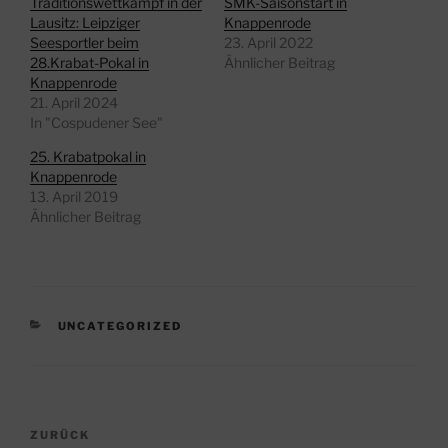
Traditionswettkampf in der
SMK-Saisonstart in
Lausitz: Leipziger
Knappenrode
Seesportler beim
23. April 2022
28.Krabat-Pokal in
Ähnlicher Beitrag
Knappenrode
21. April 2024
In "Cospudener See"
25. Krabatpokal in
Knappenrode
13. April 2019
Ähnlicher Beitrag
KATEGORIEN
UNCATEGORIZED
Beitragsnavigation
Vorheriger
ZURÜCK