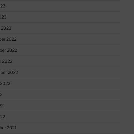
023
023
r 2023
er 2022
er 2022
r 2022
ber 2022
 2022
22
22
022
er 2021