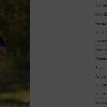
April 2
März 2
Februa
Januar
Dezemb
Novem
Oktobe
Septem
August
Juli 20
Juni 20
Mai 20