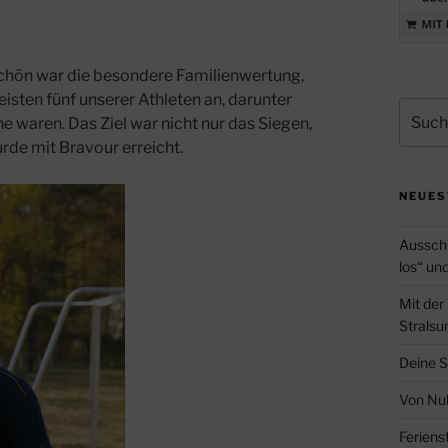
 schön war die besondere Familienwertung,
isten fünf unserer Athleten an, darunter
Suche
he waren. Das Ziel war nicht nur das Siegen,
nach:
rde mit Bravour erreicht.
NEUES
Ausschr
los“ un
Mit der
Stralsu
Deine S
Von Nul
Feriens