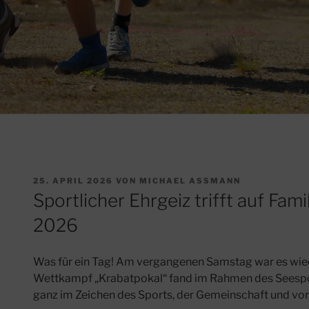
VERÖFFENTLICHT
25. APRIL 2026
VON
MICHAEL ASSMANN
AM
Sportlicher Ehrgeiz trifft auf Fa
2026
Was für ein Tag! Am vergangenen Samstag war es wieder
Wettkampf „Krabatpokal“ fand im Rahmen des Seespor
ganz im Zeichen des Sports, der Gemeinschaft und vor 