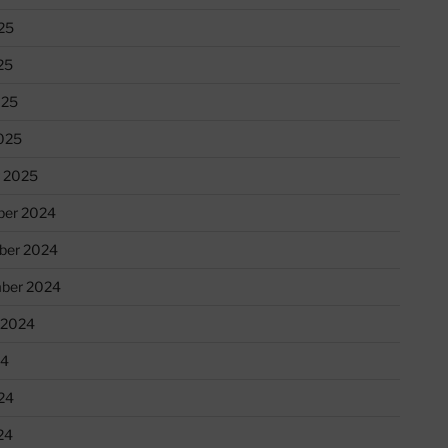
25
25
025
025
r 2025
er 2024
ber 2024
ber 2024
 2024
24
24
24