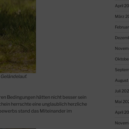
April 2
März 2
Februa
Dezemb
Novemb
Oktobe
Septem
n Geländelauf.
August
Juli 20
ren Bedingungen hätten nicht besser sein
Mai 20
ein herrschte eine unglaublich herzliche
tbewerbs stand das Miteinander im
April 2
Novemb