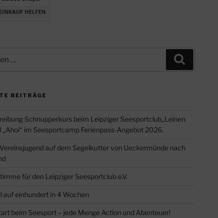
Suchen
TE BEITRÄGE
eibung Schnupperkurs beim Leipziger Seesportclub„Leinen
d „Ahoi“ im Seesportcamp Ferienpass-Angebot 2026.
 Vereinsjugend auf dem Segelkutter von Ueckermünde nach
nd
timme für den Leipziger Seesportclub e.V.
l auf einhundert in 4 Wochen
tart beim Seesport – jede Menge Action und Abenteuer!