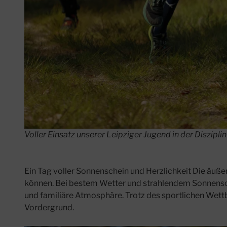
Voller Einsatz unserer Leipziger Jugend in der Diszipli
Ein Tag voller Sonnenschein und Herzlichkeit Die äuße
können. Bei bestem Wetter und strahlendem Sonnensch
und familiäre Atmosphäre. Trotz des sportlichen Wet
Vordergrund.